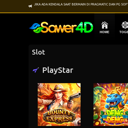
JIKA ADA KENDALA SAAT BERMAIN DI PRAGMATIC DAN PG S
HOME
TOG
Slot
PlayStar