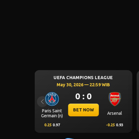
23/5/2026
23/5/2026
22/5/2026
23/
MYSTIC LEGEND 2
SUGAR BOO
SPAIN LA LIGA
May 24, 2026 — 02:00 WIB
0 : 0
Previous
BET NOW
Real Betis (n)
Levante
0.00
0.68
0.00
-0.75
FEATURE BUY・
FEATURE BU