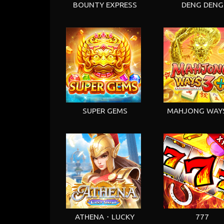
BOUNTY EXPRESS
DENG DENG
SUPER GEMS
MAHJONG WAYS
ATHENA・LUCKY
777