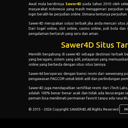
CALENDAR
Awal mula berdirinya
Sawer4D
pada tahun 2010 oleh sek
masyarakat Indonesia yang masih menggemari perjudian sec
ingin beralih ke perjudian online. Dimana tentunya perjudia
Sawer4D merupakan solusi terbaik jika anda mencari situs 
Dari togel online, slot online, casino online, judi bola
pengalaman bertaruh yang seru dan aman.
Sawer4D Situs Ta
Memilih bergabung di sawer4D sebagai destinasi terbaik be
yang beragam, sistem yang adil, pelayanan yang memuaska
LOVE
TOMB TREASU
online yang berbeda dengan situs-situs lainnya.
Sawer4d beroperasi dengan lisensi resmi dari wewenang judi
pengawasan PAGCOR untuk lebih adil dan perlindungan pemai
Sawer4D juga mendapatkan sertifikat resmi dari iTech Labs,
adalah 100% benar-benar acak dan tidak ada kecurangan sedik
pemain bisa menikmati permainan favorit tanpa ada rasa kh
© 2015 - 2026 Copyright SAWER4D.
All Rights Reserved.
M
MY LORD
MONEY MEO