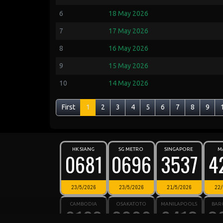
6
18 May 2026
7
17 May 2026
8
16 May 2026
9
15 May 2026
10
14 May 2026
First
1
2
3
4
5
6
7
8
9
HK SIANG
SG METRO
SINGAPORE
M
0681
0696
3537
4
23/5/2026
23/5/2026
21/5/2026
22/
CAMBODIA
OSAKATOTO
MANILAPOOLS
BAR
8126
6089
8413
3