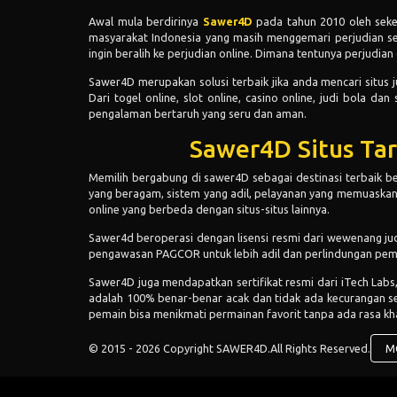
Awal mula berdirinya
Sawer4D
pada tahun 2010 oleh sek
masyarakat Indonesia yang masih menggemari perjudian sec
ingin beralih ke perjudian online. Dimana tentunya perjudia
Sawer4D merupakan solusi terbaik jika anda mencari situs 
Dari togel online, slot online, casino online, judi bola
pengalaman bertaruh yang seru dan aman.
Sawer4D Situs Ta
Memilih bergabung di sawer4D sebagai destinasi terbaik be
yang beragam, sistem yang adil, pelayanan yang memuaska
online yang berbeda dengan situs-situs lainnya.
Sawer4d beroperasi dengan lisensi resmi dari wewenang judi
pengawasan PAGCOR untuk lebih adil dan perlindungan pemai
Sawer4D juga mendapatkan sertifikat resmi dari iTech Labs,
adalah 100% benar-benar acak dan tidak ada kecurangan sedik
pemain bisa menikmati permainan favorit tanpa ada rasa kh
© 2015 - 2026 Copyright SAWER4D.
All Rights Reserved.
M