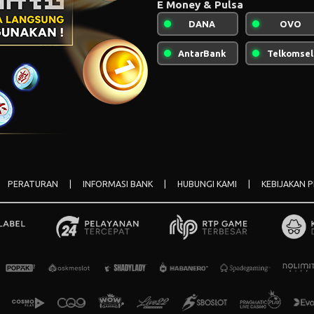
E Money & Pulsa
DANA
OVO
AntarBank
Telkomsel
PERATURAN
|
INFORMASI BANK
|
HUBUNGI KAMI
|
KEBIJAKAN P