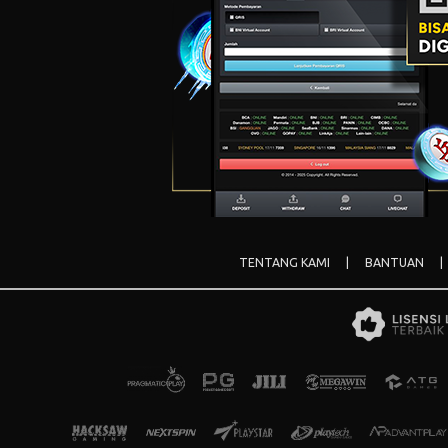
TENTANG KAMI
|
BANTUAN
|