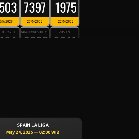
503
7397
1975
2/5/2026
23/5/2026
22/5/2026
TH KOREA
GRANDWESTPOOLS
RUSIAN
184
9603
8241
3/5/2026
22/5/2026
22/5/2026
SPAIN LA LIGA
May 24, 2026 — 02:00 WIB