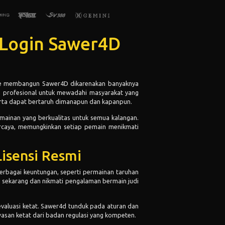
 Login Sawer4D
de membangun Sawer4D dikarenakan banyaknya
im profesional untuk mewadahi masyarakat yang
n serta dapat bertaruh dimanapun dan kapanpun.
rmainan yang berkualitas untuk semua kalangan.
percaya, memungkinkan setiap pemain menikmati
isensi Resmi
berbagai keuntungan, seperti permainan taruhan
 sekarang dan nikmati pengalaman bermain judi
 evaluasi ketat. Sawer4d tunduk pada aturan dan
asan ketat dari badan regulasi yang kompeten.