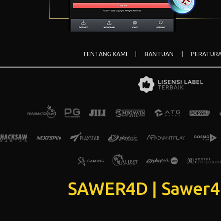
Fighting Bull
Cat & Mous
TENTANG KAMI
|
BANTUAN
|
PERATUR
Jumanji Bonanza
Starry Advent
SAWER4D | Sawer4D 