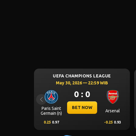
BlackJack21
Big Net Bas
23/5/2026
23/5/2026
22/5/2026
23/
DJ FEVER
Leprechaun’s Fo
SPAIN LA LIGA
May 24, 2026 — 02:00 WIB
0 : 0
Previous
BET NOW
Real Betis (n)
Levante
0.00
0.68
0.00
-0.75