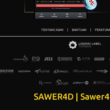
TENTANG KAMI
|
BANTUAN
|
PERATUR
SAWER4D | Sawer4D 