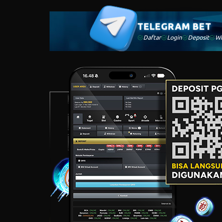
TELEGRAM BET
Daftar
Login
Deposit
Wi