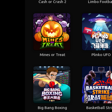
Cash or Crash 2
Limbo Footba
Mines or Treat
Plinko UFO
Big Bang Boxing
Basketball Str