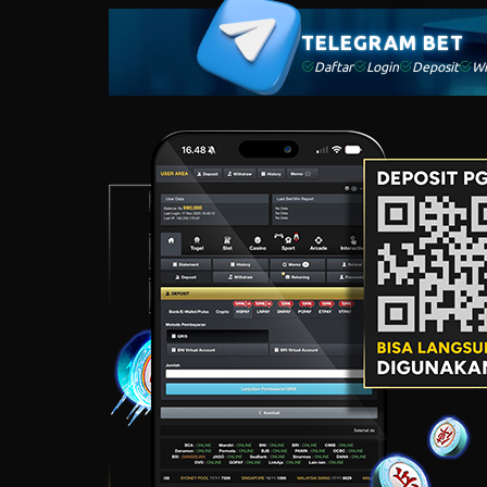
TELEGRAM BET
Daftar
Login
Deposit
Wi
Tai Xiu
Number Gam
Keno
Atom